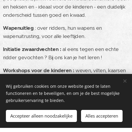
en heksen en - ideaal voor de kinderen - een duidelijk
onderscheid tussen goed en kwaad.
Wapenuitleg
: over ridders, hun wapens en
wapenuitrusting, voor alle leeftijden.
Initiatie zwaardvechten :
al eens tegen een echte
ridder gevochten ? Bij ons kan je het leren !
Workshops voor de kinderen :
weven, vilten, kaarsen
maken, ...
Wij gebruiken cookies om onze website goed te laten
Dansen :
leer dansen met een jonkvrouw of ridder !
functioneren en te beveiligen, en om je de best mogelijke
gebruikerservaring te bieden.
Avonturenland :
middeleeuws getinte hindernissen
voor kinderen.
Accepteer alleen noodzakelijke
Alles accepteren
Wil je ons contacteren voor een spektakel op maat ?